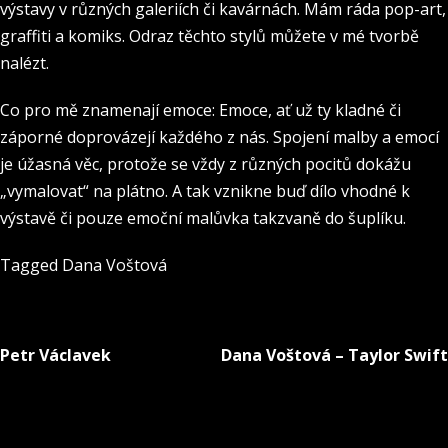
výstavy v různých galeriích či kavárnách. Mám ráda pop-art,
graffiti a komiks. Odraz těchto stylů můžete v mé tvorbě
nalézt.
Co pro mě znamenají emoce: Emoce, ať už ty kladné či
záporné doprovázejí každého z nás. Spojení malby a emocí
je úžasná věc, protože se vždy z různých pocitů dokážu
„vymalovat“ na plátno. A tak vznikne buď dílo vhodné k
výstavě či pouze emoční malůvka takzvaně do šuplíku.
Tagged
Dana Voštová
Petr Václavek
Dana Voštová – Taylor Swift
Navigace
pro