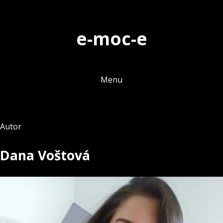
Skip
to
e-moc-e
content
Menu
Autor
Dana Voštová