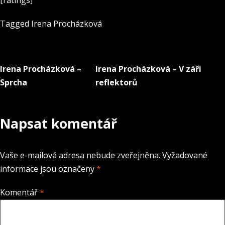
[ratings]
Tagged
Irena Procházková
Irena Procházková –
Irena Procházková – V záři
Navigace
Sprcha
reflektorů
pro
příspěvek
Napsat komentář
Vaše e-mailová adresa nebude zveřejněna.
Vyžadované
informace jsou označeny
*
Komentář
*