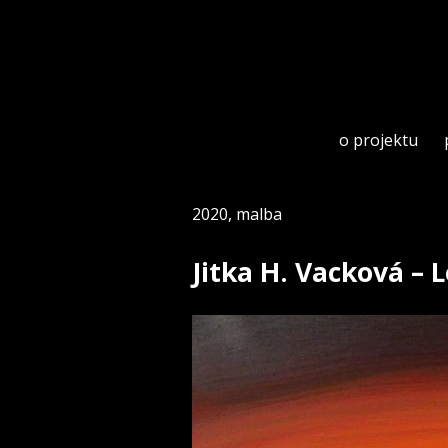
Skip
to
content
o projektu
2020
,
malba
Jitka H. Vacková – 