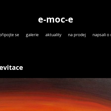
e-moc-e
připojte se
galerie
aktuality
na prodej
napsali o
Levitace