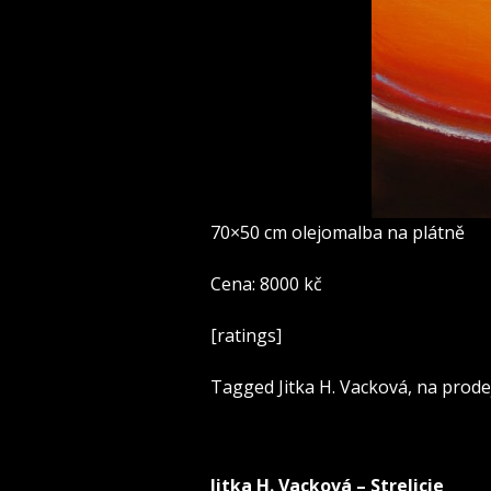
70×50 cm olejomalba na plátně
Cena: 8000 kč
[ratings]
Tagged
Jitka H. Vacková
,
na prode
Jitka H. Vacková – Strelicie