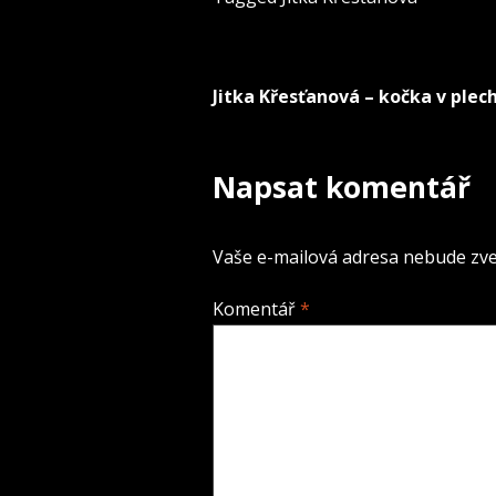
Jitka Křesťanová – kočka v plec
Navigace
pro
Napsat komentář
příspěvek
Vaše e-mailová adresa nebude zve
Komentář
*