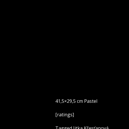
41,5×29,5 cm Pastel
[ratings]
Tagged
Jitka Křesťanová