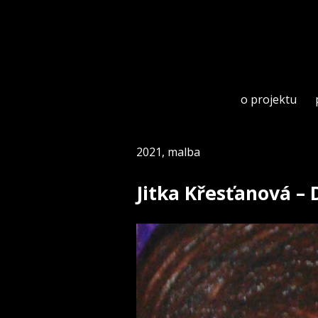
Skip
to
content
o projektu
2021
,
malba
Jitka Křesťanová –