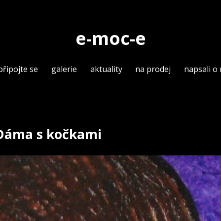
e-moc-e
připojte se
galerie
aktuality
na prodej
napsali o
 Dáma s kočkami