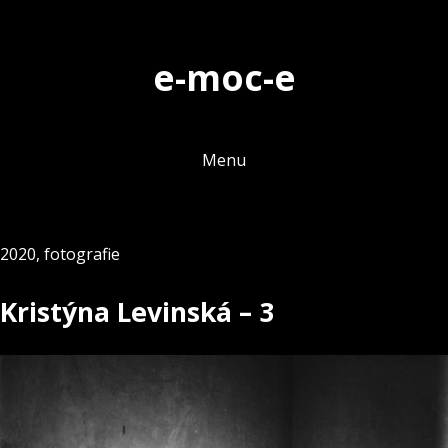
Skip
to
e-moc-e
content
Menu
2020
,
fotografie
Kristýna Levinská – 3