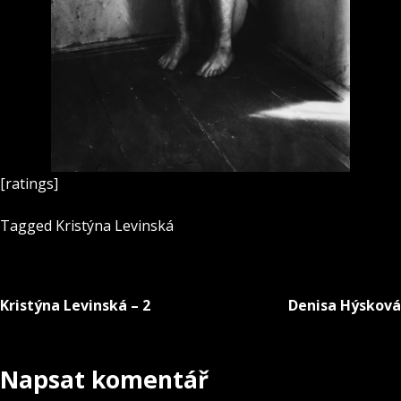
[ratings]
Tagged
Kristýna Levinská
Kristýna Levinská – 2
Denisa Hýsková
Navigace
pro
Napsat komentář
příspěvek