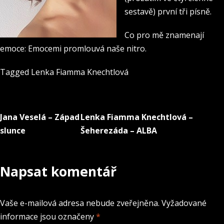
sestavě) první tři písně.
Co pro mě znamenají
emoce: Emocemi promlouvá naše nitro.
Tagged
Lenka Fiamma Knechtlová
Jana Veselá – Západ
Lenka Fiamma Knechtlová –
Navigace
slunce
Šeherezáda – ALBA
pro
příspěvek
Napsat komentář
Vaše e-mailová adresa nebude zveřejněna.
Vyžadované
informace jsou označeny
*