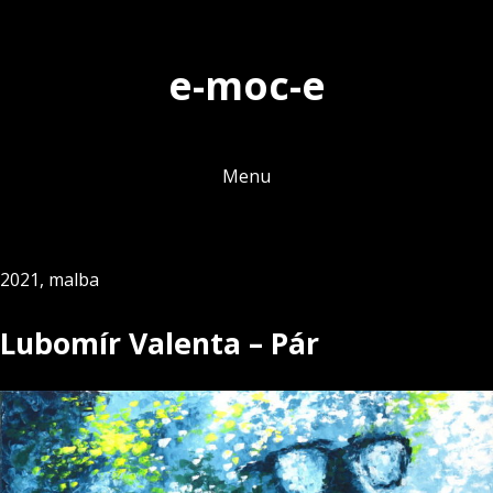
Skip
to
e-moc-e
content
Menu
2021
,
malba
Lubomír Valenta – Pár