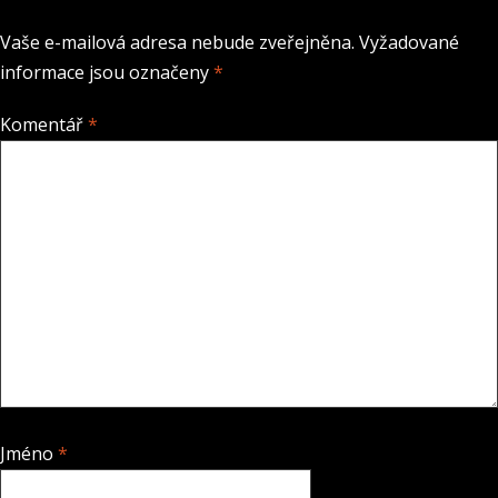
Vaše e-mailová adresa nebude zveřejněna.
Vyžadované
informace jsou označeny
*
Komentář
*
Jméno
*