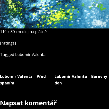
110 x 80 cm olej na plátně
[ratings]
Tagged
Lubomír Valenta
Lubomír Valenta – Před
Lubomír Valenta – Barevný
Navigace
spaním
den
pro
příspěvek
Napsat komentář