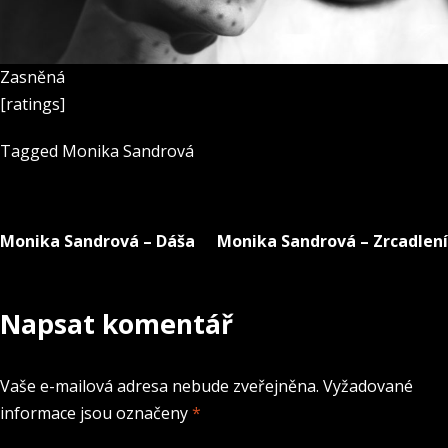
Zasněná
[ratings]
Tagged
Monika Sandrová
Monika Sandrová – Dáša
Monika Sandrová – Zrcadlení
Navigace
pro
Napsat komentář
příspěvek
Vaše e-mailová adresa nebude zveřejněna.
Vyžadované
informace jsou označeny
*