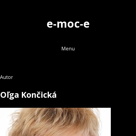
Skip
to
e-moc-e
content
Menu
Autor
Oľga Končická