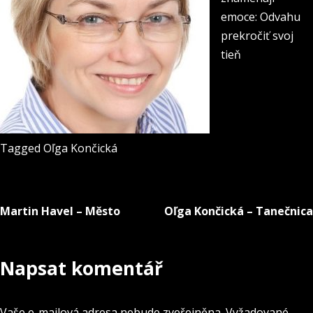
emoce: Odvahu
prekročiť svoj
tieň
Tagged
Oľga Končická
Martin Havel – Město
Oľga Končická – Tanečnica
Navigace
pro
Napsat komentář
příspěvek
Vaše e-mailová adresa nebude zveřejněna.
Vyžadované