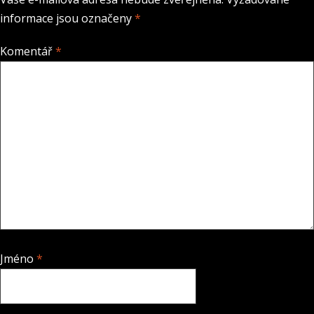
informace jsou označeny
*
Komentář
*
Jméno
*