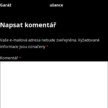
Navigace
Garáž
ušance
pro
příspěvek
Napsat komentář
Vaše e-mailová adresa nebude zveřejněna.
Vyžadované
informace jsou označeny
*
Komentář
*