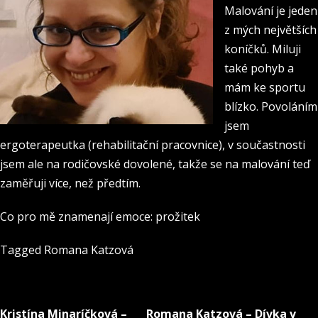
Malování je jeden
z mých největších
koníčků. Miluji
také pohyb a
mám ke sportu
blízko. Povoláním
jsem
ergoterapeutka (rehabilitační pracovnice), v součastnosti
jsem ale na rodičovské dovolené, takže se na malování teď
zaměřuji více, než předtím.
Co pro mě znamenají emoce: prožitek
Tagged
Romana Katzová
Kristína Minaríčková –
Romana Katzová – Dívka v