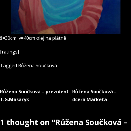
š=30cm, v=40cm olej na plátně
[ratings]
Tagged
Růžena Součková
Růžena Součková – prezident
Růžena Součková –
Navigace
T.G.Masaryk
dcera Markéta
pro
příspěvek
1 thought on “
Růžena Součková –