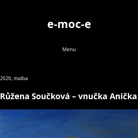
Skip
to
e-moc-e
content
Menu
2020
,
malba
Růžena Součková – vnučka Anička