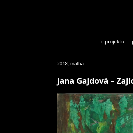
Skip
to
content
o projektu
2018
,
malba
Jana Gajdová – Zajíc