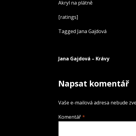
Akryl na plátně
[ratings]
Tagged
Jana Gajdová
Jana Gajdová – Krávy
Navigace
pro
Napsat komentář
příspěvek
Vaše e-mailová adresa nebude zve
Komentář
*