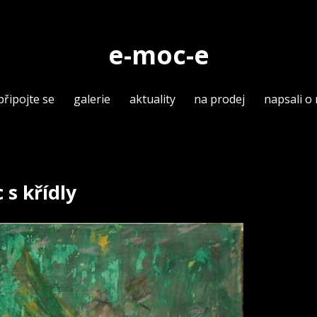
e-moc-e
připojte se
galerie
aktuality
na prodej
napsali o
 s křídly