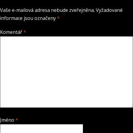
Vaše e-mailová adresa nebude zveřejněna.
Vyžadované
informace jsou označeny
*
Komentář
*
Jméno
*