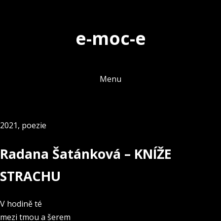
Skip
to
e-moc-e
content
Menu
2021
,
poezie
Radana Šatánková – KNÍŽE
STRACHU
V hodině té
mezi tmou a šerem