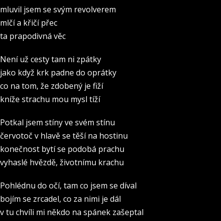
mluvil jsem se svým revolverem
mlčí a křičí přec
ta prapodivná věc
Není už cesty tam ni zpátky
jako když krk padne do oprátky
co na tom, že zdobený je fiží
kníže strachu mou mysl tíží
Potkal jsem stíny ve svém stínu
červotoč v hlavě se těší na hostinu
konečnost bytí se podobá prachu
vyhaslé hvězdě, životnímu krachu
Pohlédnu do očí, tam co jsem se díval
bojím se zrcadel, co za nimi je dál
v tu chvíli mi někdo na spánek zašeptal