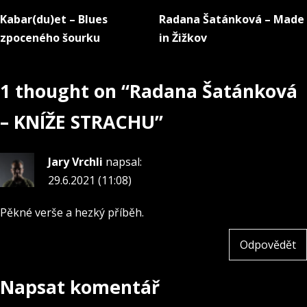
Kabar(du)et – Blues
Radana Šatánková – Made
Navigace
zpoceného šourku
in Žižkov
pro
příspěvek
1 thought on “
Radana Šatánková
– KNÍŽE STRACHU
”
Jary Vrchli
napsal:
29.6.2021 (11:08)
Pěkné verše a hezký příběh.
Odpovědět
Napsat komentář