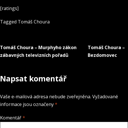
[ratings]
Tagged
Tomáš Choura
Tomáš Choura – Murphyho zákon
Tomáš Choura –
Navigace
zábavných televizních pořadů
Bezdomovec
pro
příspěvek
Napsat komentář
Vaše e-mailová adresa nebude zveřejněna.
Vyžadované
informace jsou označeny
*
Komentář
*