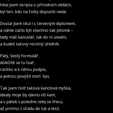
hltal jsem skripta o přírodních vědách,
byl ten, kdo na čolky dopustit nedá.
Dostal jsem titul i s červeným diplomem,
a náhle začlo být všechno tak pitomé –
tady máš kancelář, tak do ní usedni,
a budeš takový nicotný úředník.
Pátý, šestý formulář,
důležitě se tu tvař,
razítko a k němu podpis,
a jednou povýšit moh ́ bys.
Tak jsem holt taková kanclová myška,
ideály moje šly dávno víš kam,
a v pátek v poledne celej se třesu,
až prchnu z úřadu do luk a lesů.